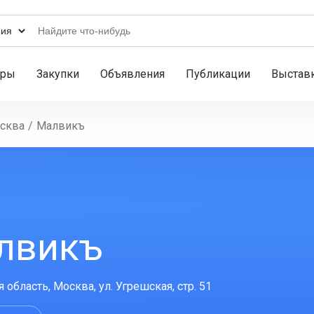
ары
Закупки
Объявления
Публикации
Выстав
сква
/
Малвикъ
лвикъ
область, Москва, ул. Угрешская, стр. 51