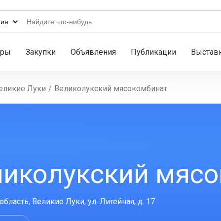
ары
Закупки
Объявления
Публикации
Выстав
еликие Луки
/
Великолукский мясокомбинат
ликолукский мяс
бласть, Великие Луки, ул. Литейная, д. 17