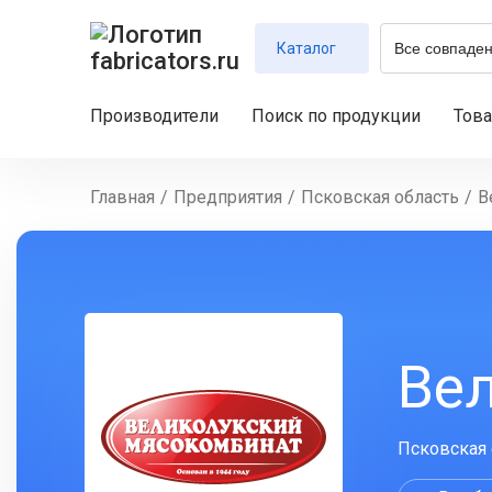
Каталог
Производители
Поиск по продукции
Тов
Главная
/
Предприятия
/
Псковская область
/
В
Ве
Псковская о