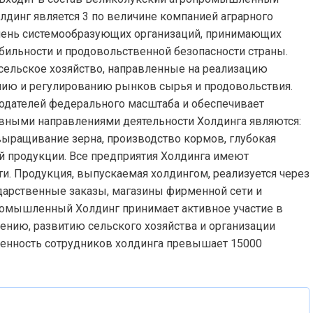
динг является 3 по величине компанией аграрного
ечень системообразующих организаций, принимающих
абильности и продовольственной безопасности страны.
сельское хозяйство, направленные на реализацию
ию и регулированию рынков сырья и продовольствия.
одателей федерального масштаба и обеспечивает
овными направлениями деятельности Холдинга являются:
ыращивание зерна, производство кормов, глубокая
й продукции. Все предприятия Холдинга имеют
и. Продукция, выпускаемая холдингом, реализуется через
дарственные заказы, магазины фирменной сети и
промышленный Холдинг принимает активное участие в
нию, развитию сельского хозяйства и организации
сленность сотрудников холдинга превышает 15000