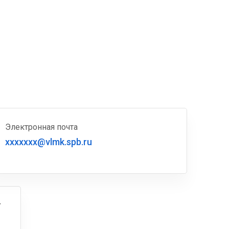
Электронная почта
xxxxxxx@vlmk.spb.ru
г