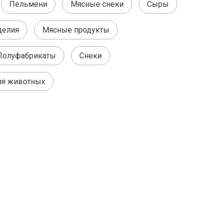
Пельмени
Мясные снеки
Сыры
делия
Мясные продукты
Полуфабрикаты
Снеки
ля животных