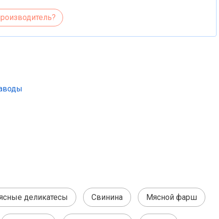
производитель?
заводы
ясные деликатесы
Свинина
Мясной фарш