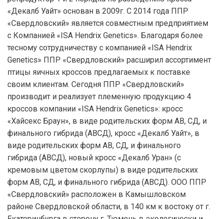
«Декалб Уайт» основан в 2009г. С 2014 года ППР
«Свердловский» является совместным предприятием
с Компанией «ISA Hendrix Genetics». Благодаря более
тесному сотрудничеству с компанией «ISA Hendrix
Genetics» ППР «Свердловский» расширил ассортимент
птицы яичных кроссов предлагаемых к поставке
своим клиентам. Сегодня ППР «Свердловский»
производит и реализует племенную продукцию 4
кроссов компании «ISA Hendrix Genetics»: кросс
«Хайсекс Браун», в виде родительских форм АВ, СД, и
финального гибрида (АВСД), кросс «Декалб Уайт», в
виде родительских форм АВ, СД, и финального
гибрида (АВСД), новый кросс «Декалб Уран» (с
кремовым цветом скорлупы) в виде родительских
форм АВ, СД, и финального гибрида (АВСД). ООО ППР
«Свердловский» расположен в Камышловском
районе Свердловской области, в 140 км к востоку от г.
Екатеринбурга в сторону г. Тюмень в экологически и