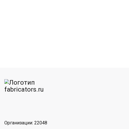
am
MAX
Организации: 22048