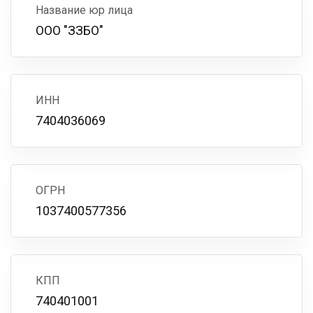
Название юр лица
ООО "ЗЗБО"
ИНН
7404036069
ОГРН
1037400577356
КПП
740401001