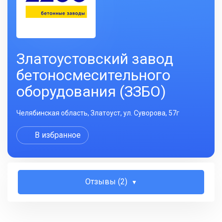
Златоустовский завод
бетоносмесительного
оборудования (ЗЗБО)
Челябинская область, Златоуст, ул. Суворова, 57г
В избранное
Отзывы (2)