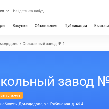
ары
Закупки
Объявления
Публикации
Выстав
модедово
/
Стекольный завод № 1
екольный завод №
гли устареть
 область, Домодедово, ул. Рябиновая, д. 46 А