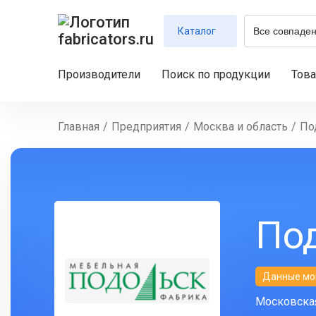
Каталог
Производители
Поиск по продукции
Тов
Главная
/
Предприятия
/
Москва и область
/
По
По
Данные мо
Московская