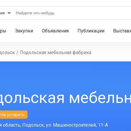
ары
Закупки
Объявления
Публикации
Выстав
дольск
/
Подольская мебельная фабрика
дольская мебель
гли устареть
 область, Подольск, ул. Машиностроителей, 11-А