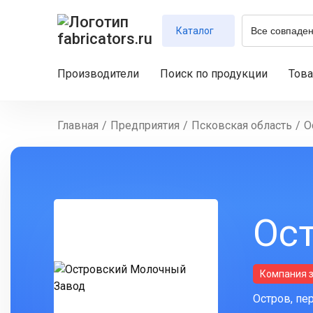
Каталог
Производители
Поиск по продукции
Тов
Главная
/
Предприятия
/
Псковская область
/
О
Ос
Компания 
Остров, пе