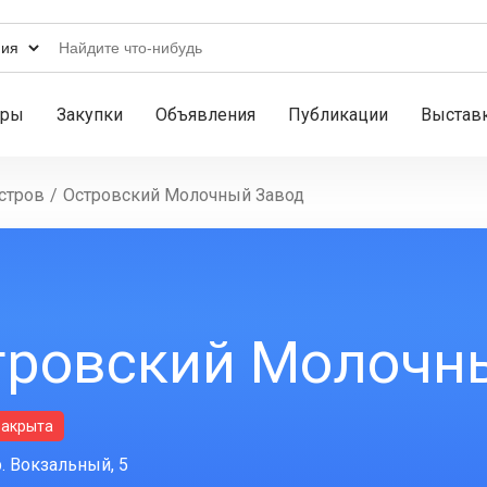
ары
Закупки
Объявления
Публикации
Выстав
стров
/
Островский Молочный Завод
тровский Молочн
закрыта
р. Вокзальный, 5