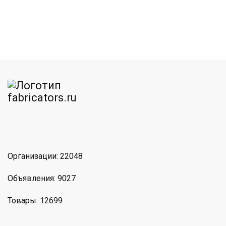
am
MAX
Организации: 22048
Объявления: 9027
Товары: 12699