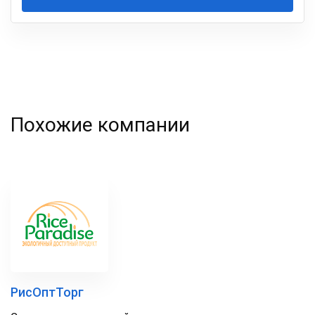
Ваша
фамилия
Похожие компании
РисОптТорг