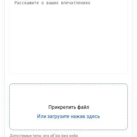
Допустимые типы: png gif jpg jpeg webp.