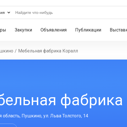
ары
Закупки
Объявления
Публикации
Выстав
шкино
/
Мебельная фабрика Коралл
бельная фабрика
 область, Пушкино, ул. Льва Толстого, 14