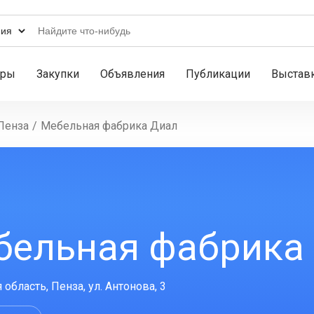
ары
Закупки
Объявления
Публикации
Выстав
Пенза
/
Мебельная фабрика Диал
бельная фабрика
область, Пенза, ул. Антонова, 3