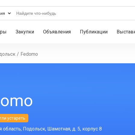
ары
Закупки
Объявления
Публикации
Выстав
дольск
/
Fedomo
domo
гли устареть
 область, Подольск, Шамотная, д. 5, корпус 8