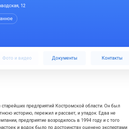
Заводская, 12
ранное
Фото и видео
Документы
Контакты
з старейших предприятий Костромской области. Он был
етнюю историю, пережил и рассвет, и упадок. Едва не
пании, предприятие возродилось в 1994 году и с того
 настоек и водок было по достоинству оценено экспертами