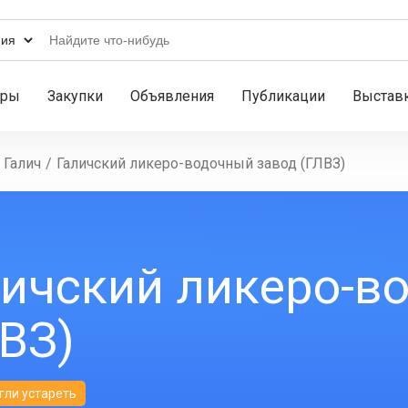
ары
Закупки
Объявления
Публикации
Выстав
Галич
/
Галичский ликеро-водочный завод (ГЛВЗ)
личский ликеро-в
ВЗ)
гли устареть