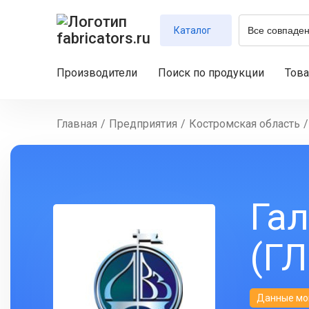
Каталог
Производители
Поиск по продукции
Тов
Главная
/
Предприятия
/
Костромская область
/
Га
(ГЛ
Данные мо