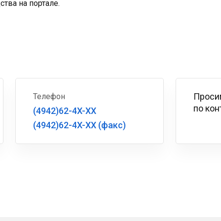
тва на портале.
Проси
Телефон
по кон
(4942)62-4X-XX
(4942)62-4X-XX (факс)