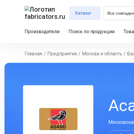
Каталог
Производители
Поиск по продукции
Тов
Главная
/
Предприятия
/
Москва и область
/
Ба
Ас
Московская