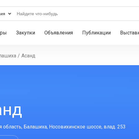
ары
Закупки
Объявления
Публикации
Выстав
лашиха
/
Асанд
анд
 область, Балашиха, Носовихинское шоссе, влад. 253