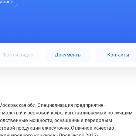
ранное
Фото и видео
Документы
Контакты
Московская обл. Специализация предприятия -
м молотый и зерновой кофе, изготавливаемый по лучшим
зводственные мощности, оснащенные передовым
отовой продукции ежесуточно. Отличное качество
ждународного конкурса «ПродЭкспо 2017».