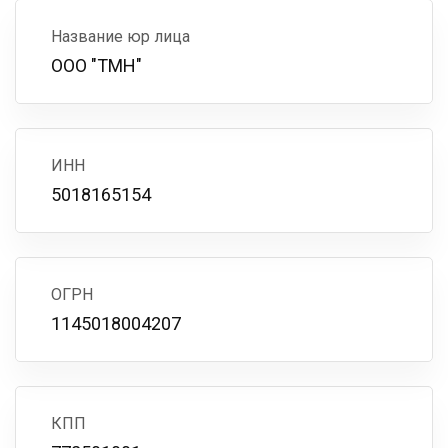
Название юр лица
ООО "ТМН"
ИНН
5018165154
ОГРН
1145018004207
КПП