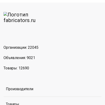
am
MAX
Организации: 22045
Объявления: 9021
Товары: 12690
Производители
Товары