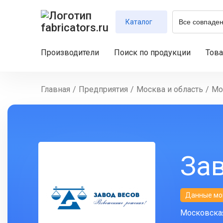
Каталог
Производители
Поиск по продукции
Тов
Главная
/
Предприятия
/
Москва и область
/
Мо
Зав
Данные мо
Московская 