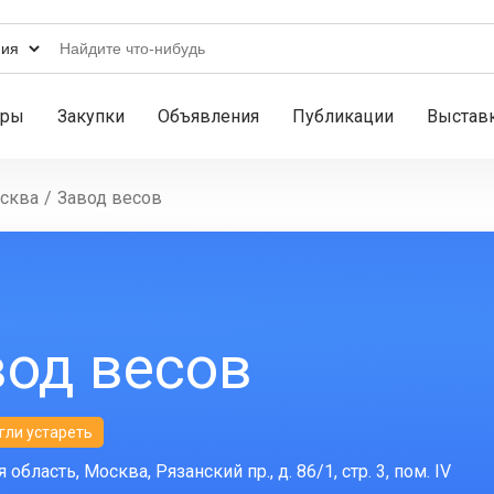
ары
Закупки
Объявления
Публикации
Выстав
сква
/
Завод весов
од весов
гли устареть
область, Москва, Рязанский пр., д. 86/1, стр. 3, пом. IV