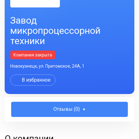
Завод
микропроцессорной
техники
Компания закрыта
Новокузнецк, ул. Притомское, 24А, 1
В избранное
Отзывы (0)
О компании