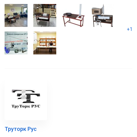
+1
Труторк Рус