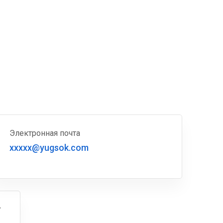
Электронная почта
xxxxx@yugsok.com
г