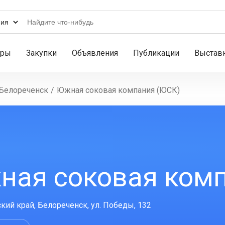
ары
Закупки
Объявления
Публикации
Выстав
Белореченск
/
Южная соковая компания (ЮСК)
ная соковая ком
кий край, Белореченск, ул. Победы, 132