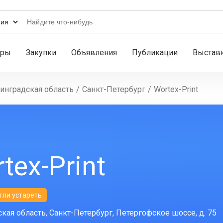
ары
Закупки
Объявления
Публикации
Выстав
инградская область
/
Санкт-Петербург
/
Wortex-Print
tex-Print
гли устареть
кая область, Санкт-Петербург, Петергофское шоссе, д. 75