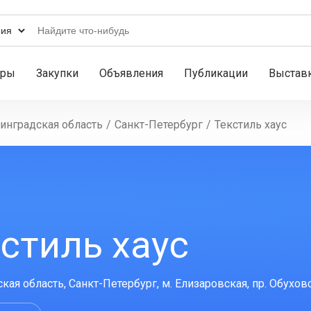
ары
Закупки
Объявления
Публикации
Выстав
инградская область
/
Санкт-Петербург
/
Текстиль хаус
стиль хаус
ая область, Санкт-Петербург, м. Елизаровская, пр. Обуховс