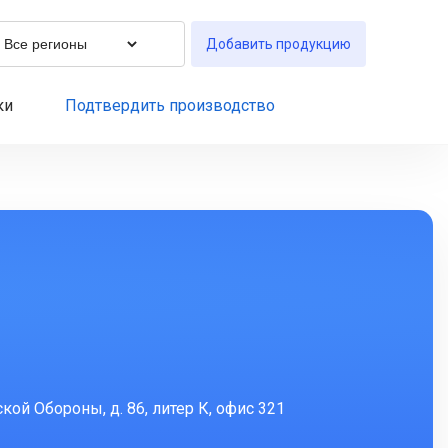
Добавить продукцию
ки
Подтвердить производство
кой Обороны, д. 86, литер К, офис 321