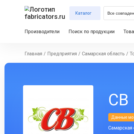
Каталог
Производители
Поиск по продукции
Тов
Главная
/
Предприятия
/
Самарская область
/
Т
СВ
Данные мо
Самарская о