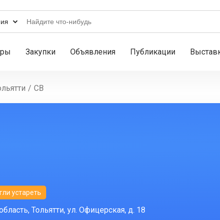
ары
Закупки
Объявления
Публикации
Выстав
ольятти
/
СВ
гли устареть
бласть, Тольятти, ул. Офицерская, д. 18