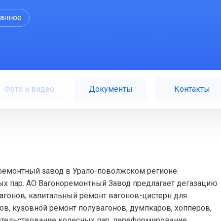
ранное
Фото и видео
Документы
Контакты
ремонтный завод в Урало-поволжском регионе.
ных пар. АО Вагоноремонтный Завод предлагает дегазацию
агонов, капитальный ремонт вагонов-цистерн для
ов, кузовной ремонт полувагонов, думпкаров, хопперов,
етельствование колесных пар, переформирование