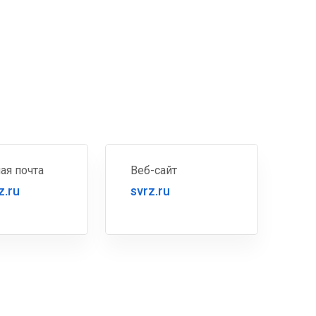
ая почта
Веб-сайт
z.ru
svrz.ru