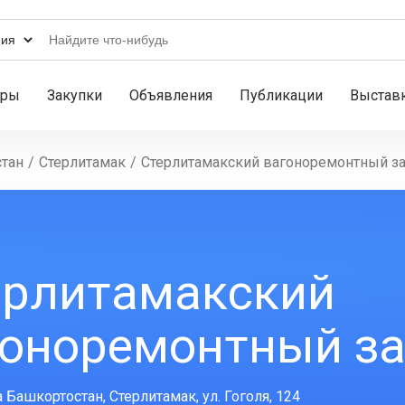
ары
Закупки
Объявления
Публикации
Выстав
тан
/
Стерлитамак
/
Стерлитамакский вагоноремонтный за
ерлитамакский
гоноремонтный за
 Башкортостан, Стерлитамак, ул. Гоголя, 124