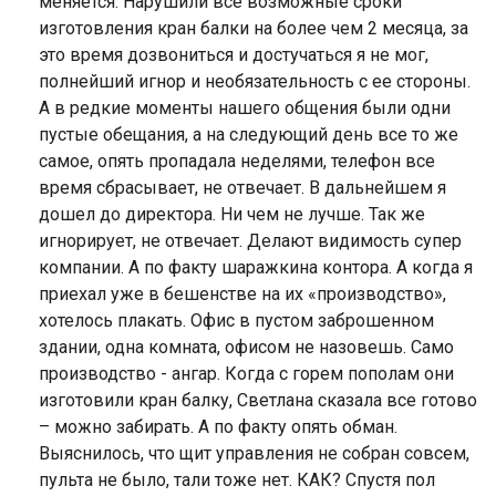
меняется. Нарушили все возможные сроки
изготовления кран балки на более чем 2 месяца, за
это время дозвониться и достучаться я не мог,
полнейший игнор и необязательность с ее стороны.
А в редкие моменты нашего общения были одни
пустые обещания, а на следующий день все то же
самое, опять пропадала неделями, телефон все
время сбрасывает, не отвечает. В дальнейшем я
дошел до директора. Ни чем не лучше. Так же
игнорирует, не отвечает. Делают видимость супер
компании. А по факту шаражкина контора. А когда я
приехал уже в бешенстве на их «производство»,
хотелось плакать. Офис в пустом заброшенном
здании, одна комната, офисом не назовешь. Само
производство - ангар. Когда с горем пополам они
изготовили кран балку, Светлана сказала все готово
– можно забирать. А по факту опять обман.
Выяснилось, что щит управления не собран совсем,
пульта не было, тали тоже нет. КАК? Спустя пол