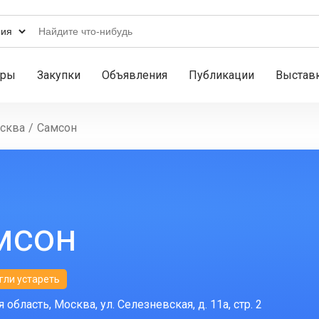
ары
Закупки
Объявления
Публикации
Выстав
сква
/
Самсон
мсон
гли устареть
область, Москва, ул. Селезневская, д. 11а, стр. 2