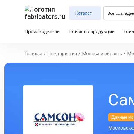
Каталог
Производители
Поиск по продукции
Тов
Главная
/
Предприятия
/
Москва и область
/
Мо
Са
Данные мо
Московская 