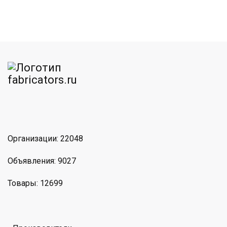
am
MAX
Организации: 22048
Объявления: 9027
Товары: 12699