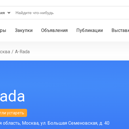
ары
Закупки
Объявления
Публикации
Выстав
сква
/
A-Rada
Rada
гли устареть
 область, Москва, ул. Большая Семеновская, д. 40