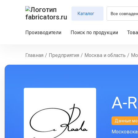
Каталог
Производители
Поиск по продукции
Тов
Главная
/
Предприятия
/
Москва и область
/
Мо
A-
Данные мо
Московская