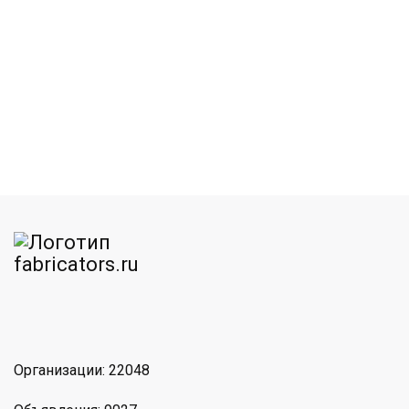
am
MAX
Организации: 22048