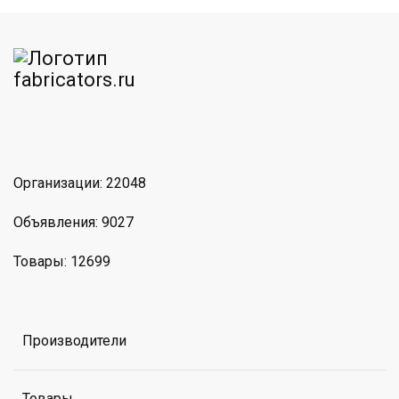
am
MAX
Организации: 22048
Объявления: 9027
Товары: 12699
Производители
Товары