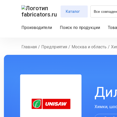
Каталог
Производители
Поиск по продукции
Тов
Главная
/
Предприятия
/
Москва и область
/
Хи
Ди
Химки, шос