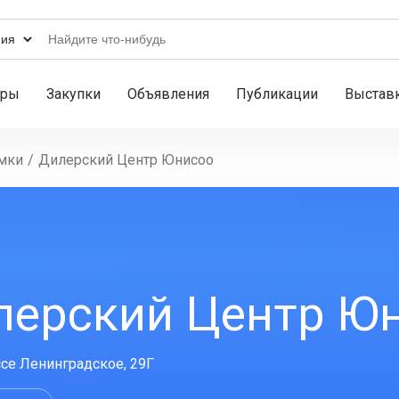
ары
Закупки
Объявления
Публикации
Выстав
мки
/
Дилерский Центр Юнисоо
лерский Центр Ю
се Ленинградское, 29Г