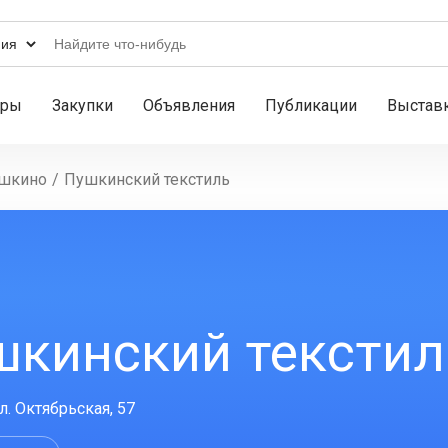
ары
Закупки
Объявления
Публикации
Выстав
шкино
/
Пушкинский текстиль
шкинский текстил
л. Октябрьская, 57