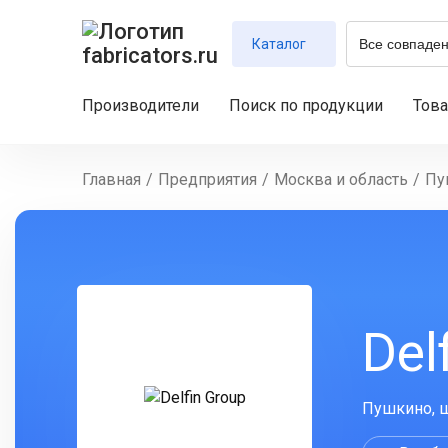
Каталог
Производители
Поиск по продукции
Тов
Главная
/
Предприятия
/
Москва и область
/
Пу
Del
Пушкино, ш