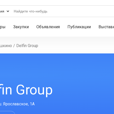
ары
Закупки
Объявления
Публикации
Выстав
шкино
/
Delfin Group
fin Group
. Ярославское, 1А