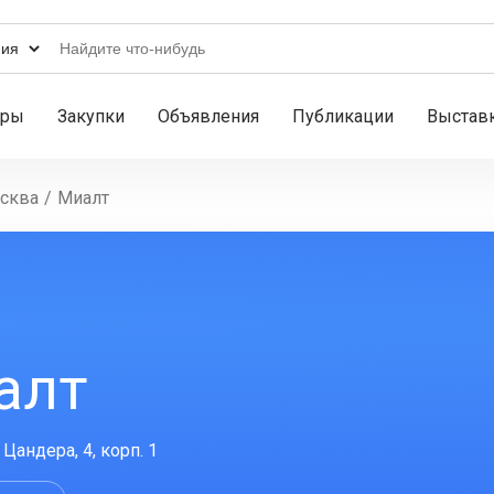
ары
Закупки
Объявления
Публикации
Выстав
сква
/
Миалт
алт
 Цандера, 4, корп. 1