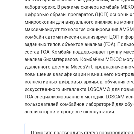
лабораториях. В режиме сканера комбайн МЕК
цифровые образы препаратов (ЦОП) основных 
микроскопии для визуального анализа на монит
максимизирует технология сканирования AMSM
комбайн автоматически анализирует ЦОП и фо
заданных типов объектов анализа (ГОА). Польз
состав ГОА. Комбайн поддерживает группу мас
анализа биоматериалов. Комбайны МЕКОС могу
удаленного доступа MecosVirt, предназначенно
повышения квалификации и внешнего контроля 
коллективных цифровых архивов, обучения ст
искусственного интеллекта LOSCAM© для повы
ГОА специализированных методик. LOSCAM исп
пользователей комбайнов лабораторий для обу
анализаторов в процессе эксплуатации.
Помогите подтвердить статус производителя