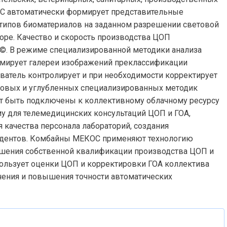
ОС автоматически формирует представительные
типов биоматериалов на заданном разрешении световой
оре. Качество и скорость производства ЦОП
©. В режиме специализированной методики анализа
рмирует галереи изображений преклассификации
ователь контролирует и при необходимости корректирует
совых и углубленных специализированных методик
т быть подключены к коллективному облачному ресурсу
му для телемедицинских консультаций ЦОП и ГОА,
качества персонала лабораторий, создания
удентов. Комбайны МЕКОС применяют технологию
шения собственной квалификации производства ЦОП и
ользует оценки ЦОП и корректировки ГОА коллектива
чения и повышения точности автоматических