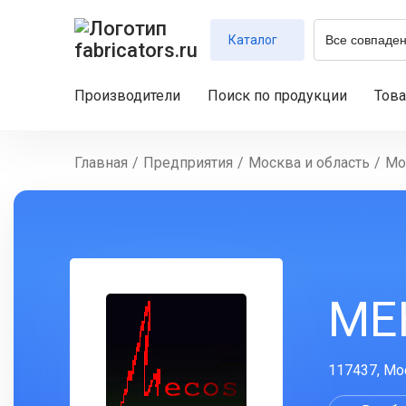
Каталог
Производители
Поиск по продукции
Тов
Главная
/
Предприятия
/
Москва и область
/
Мо
МЕ
117437, Мос