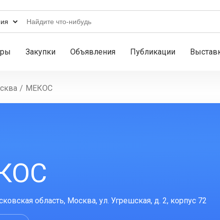
ары
Закупки
Объявления
Публикации
Выстав
сква
/
МЕКОС
КОС
ковская область, Москва, ул. Угрешская, д. 2, корпус 72