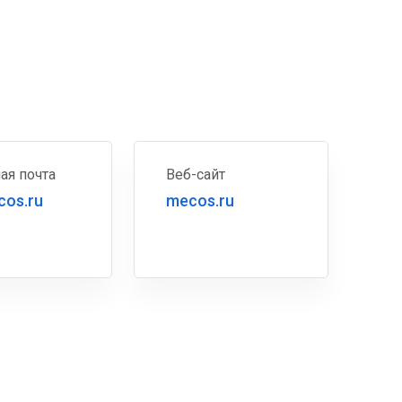
ая почта
Веб-сайт
os.ru
mecos.ru