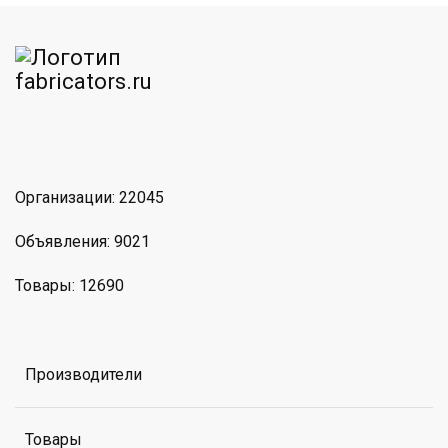
am
MAX
Организации: 22045
Объявления: 9021
Товары: 12690
Производители
Товары