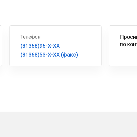
Проси
Телефон
по кон
(81368)96-X-XX
(81368)53-X-XX (факс)