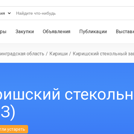
ары
Закупки
Объявления
Публикации
Выстав
инградская область
/
Кириши
/
Киришский стекольный зав
ришский стекольн
З)
гли устареть