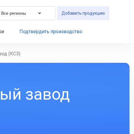
Добавить продукцию
ки
Подтвердить производство
од (КСЗ)
ый завод