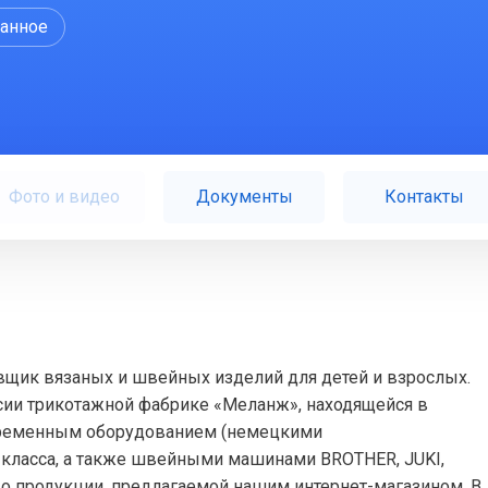
ранное
Фото и видео
Документы
Контакты
вщик вязаных и швейных изделий для детей и взрослых.
сии трикотажной фабрике «Меланж», находящейся в
временным оборудованием (немецкими
класса, а также швейными машинами BROTHER, JUKI,
во продукции, предлагаемой нашим интернет-магазином. В