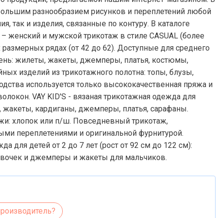
большим разнообразием рисунков и переплетений любой
я, так и изделия, связанные по контуру. В каталоге
– женский и мужской трикотаж в стиле CASUAL (более
размерных рядах (от 42 до 62). Доступные для среднего
нь: жилеты, жакеты, джемперы, платья, костюмы,
ных изделий из трикотажного полотна: топы, блузы,
водства используется только высококачественная пряжа и
локон. VAY KID'S - вязаная трикотажная одежда для
, жакеты, кардиганы, джемперы, платья, сарафаны.
яжи: хлопок или п/ш. Повседневный трикотаж,
ыми переплетениями и оригинальной фурнитурой.
 для детей от 2 до 7 лет (рост от 92 см до 122 см):
евочек и джемперы и жакеты для мальчиков.
производитель?