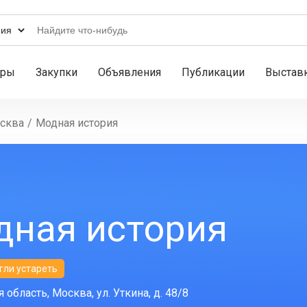
ары
Закупки
Объявления
Публикации
Выстав
сква
/
Модная история
дная история
гли устареть
область, Москва, ул. Уткина, д. 48/8