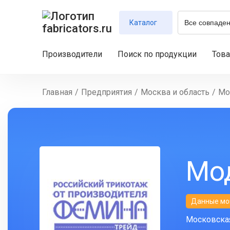
Каталог
Производители
Поиск по продукции
Тов
Главная
/
Предприятия
/
Москва и область
/
Мо
Мо
Данные мо
Московская 