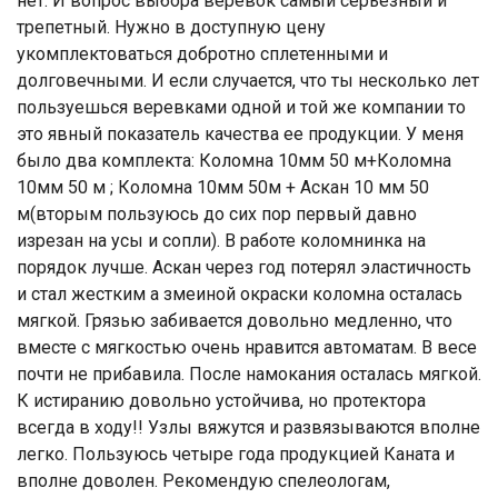
нет. И вопрос выбора веревок самый серьезный и
трепетный. Нужно в доступную цену
укомплектоваться добротно сплетенными и
долговечными. И если случается, что ты несколько лет
пользуешься веревками одной и той же компании то
это явный показатель качества ее продукции. У меня
было два комплекта: Коломна 10мм 50 м+Коломна
10мм 50 м ; Коломна 10мм 50м + Аскан 10 мм 50
м(вторым пользуюсь до сих пор первый давно
изрезан на усы и сопли). В работе коломнинка на
порядок лучше. Аскан через год потерял эластичность
и стал жестким а змеиной окраски коломна осталась
мягкой. Грязью забивается довольно медленно, что
вместе с мягкостью очень нравится автоматам. В весе
почти не прибавила. После намокания осталась мягкой.
К истиранию довольно устойчива, но протектора
всегда в ходу!! Узлы вяжутся и развязываются вполне
легко. Пользуюсь четыре года продукцией Каната и
вполне доволен. Рекомендую спелеологам,