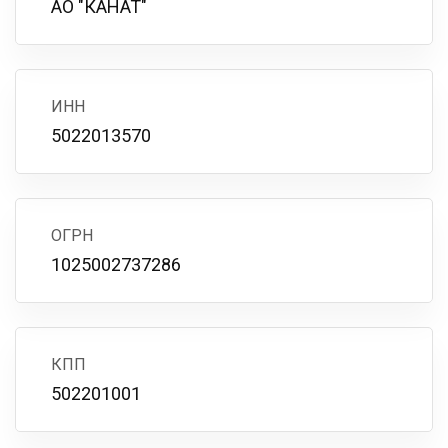
АО "КАНАТ"
ИНН
5022013570
ОГРН
1025002737286
КПП
502201001