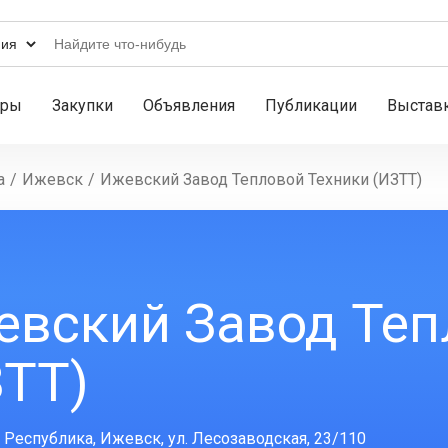
ары
Закупки
Объявления
Публикации
Выстав
а
/
Ижевск
/
Ижевский Завод Тепловой Техники (ИЗТТ)
евский Завод Теп
ЗТТ)
 Республика, Ижевск, ул. Лесозаводская, 23/110