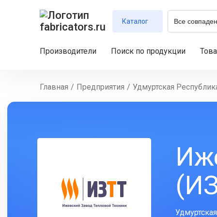
Каталог
Производители
Поиск по продукции
Тов
Главная
/
Предприятия
/
Удмуртская Республик
Иж
(И
Удмуртская