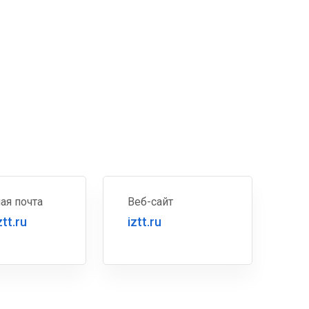
ая почта
Веб-сайт
tt.ru
iztt.ru