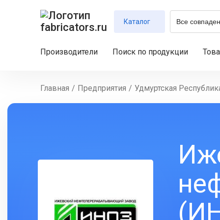
Каталог
Производители
Поиск по продукции
Тов
Главная
/
Предприятия
/
Удмуртская Республик
Иж
не
(И