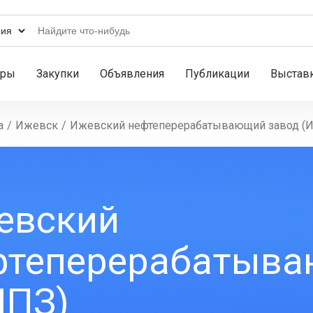
ары
Закупки
Объявления
Публикации
Выстав
а
/
Ижевск
/
Ижевский нефтеперерабатывающий завод (
евский
фтеперерабатыва
НПЗ)