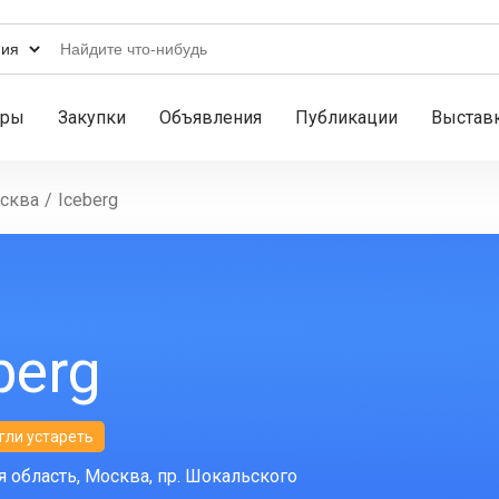
ары
Закупки
Объявления
Публикации
Выстав
сква
/
Iceberg
berg
гли устареть
 область, Москва, пр. Шокальского