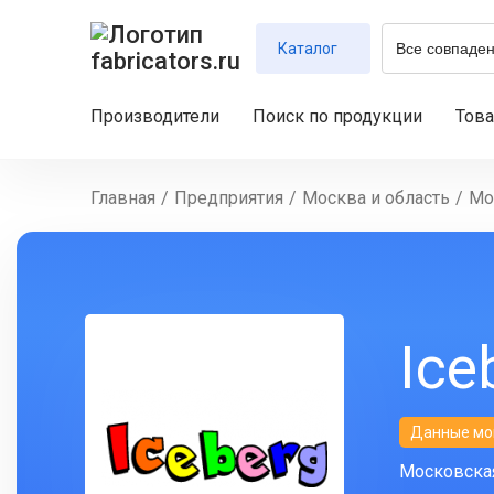
Каталог
Производители
Поиск по продукции
Тов
Главная
/
Предприятия
/
Москва и область
/
Мо
Ice
Данные мо
Московская