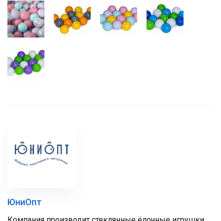
ЮниОпт
Компания производит стеклянные ёлочные игрушки,