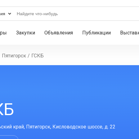
ары
Закупки
Объявления
Публикации
Выстав
/
Пятигорск
/
ГСКБ
КБ
ский край, Пятигорск, Кисловодское шоссе, д. 22