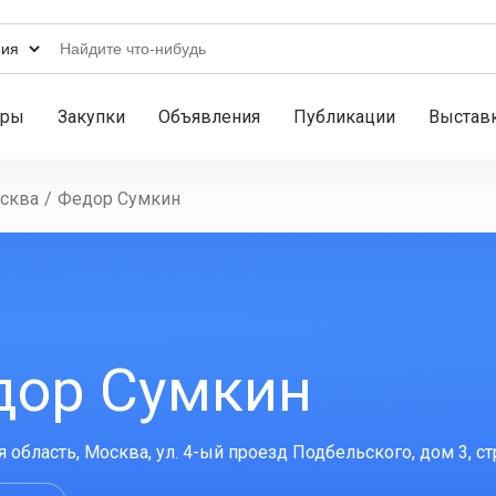
ары
Закупки
Объявления
Публикации
Выстав
сква
/
Федор Сумкин
дор Сумкин
 область, Москва, ул. 4-ый проезд Подбельского, дом 3, стр