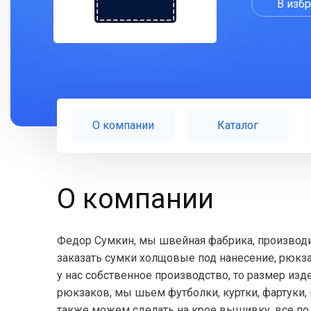
В изб
О компании
Каталог
О компании
Федор Сумкин, мы швейная фабрика, производи
заказать сумки холщовые под нанесение, рюкз
у нас собственное производство, то размер из
рюкзаков, мы шьем футболки, куртки, фартуки,
также можем сделать на крое вышивку, все по 