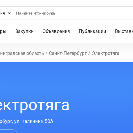
ары
Закупки
Объявления
Публикации
Выстав
инградская область
/
Санкт-Петербург
/
Электротяга
ектротяга
бург, ул. Калинина, 50А