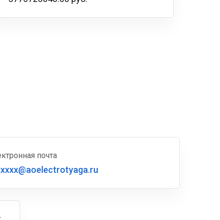
ктронная почта
xxxxx@aoelectrotyaga.ru
г