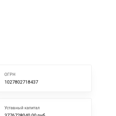
ОГРН
1027802718437
Уставный капитал
3776728040.00 руб.