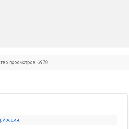
ство просмотров: 6978
оризация
.