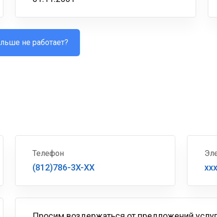
льше не работает?
Телефон
Эле
(812)786-3X-XX
xx
Просим воздержаться от предложений услу