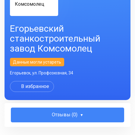
Егорьевский
станкостроительный
завод Комсомолец
Данные могли устареть
Егорьевск, ул. Профсоюзная, 34
В избранное
Отзывы (0)