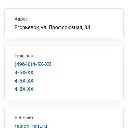
Адрес
Егорьевск, ул. Профсоюзная, 34
Телефон
(49640)4-5X-XX
4-5X-XX
4-5X-XX
4-5X-XX
Веб-сайт
region-rent.ru