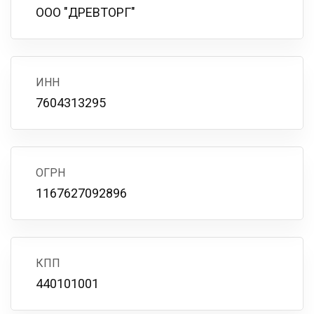
ООО "ДРЕВТОРГ"
ИНН
7604313295
ОГРН
1167627092896
КПП
440101001