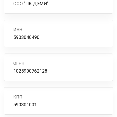
ООО "ПК ДЭМИ"
ИНН
5903040490
ОГРН
1025900762128
КПП
590301001